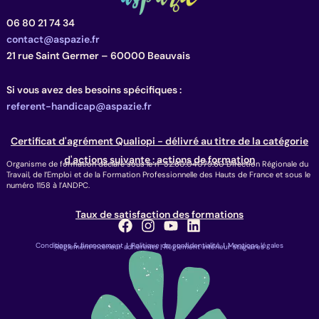
06 80 21 74 34
contact@aspazie.fr
21 rue Saint Germer – 60000 Beauvais
Si vous avez des besoins spécifiques :
referent-handicap@aspazie.fr
Certificat d'agrément Qualiopi - délivré au titre de la catégorie
d'actions suivante : actions de formation
Organisme de formation déclaré sous le n° 32.60.04079.60 Direction Régionale du
Travail, de l’Emploi et de la Formation Professionnelle des Hauts de France et sous le
numéro 1158 à l’ANDPC.
Taux de satisfaction des formations
Facebook
Instagram
Youtube
Linkedin
Conditions & financement
Politique de confidentialité
Mentions légales
Règlement intérieur adhérents |
Règlement intérieur stagiaires