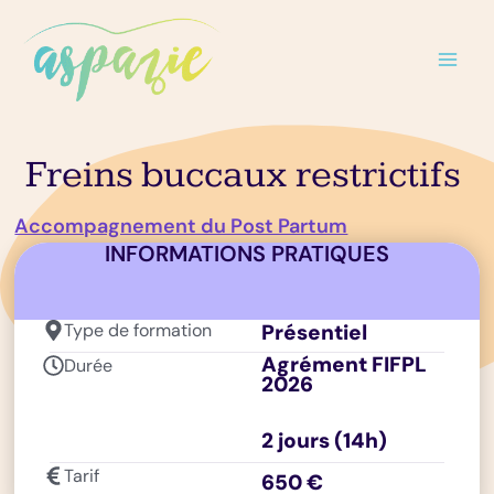
Aller
au
contenu
Freins buccaux restrictifs
Accompagnement du Post Partum
INFORMATIONS PRATIQUES
Type de formation
Présentiel
Agrément FIFPL
Durée
2026
2 jours (14h)
Tarif
650 €