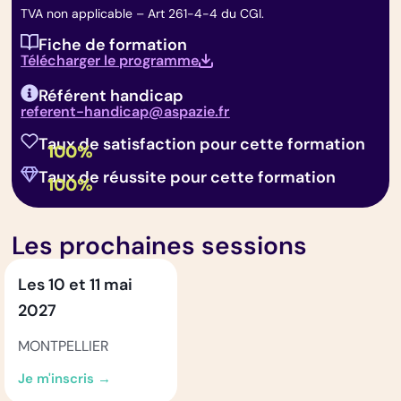
TVA non applicable – Art 261-4-4 du CGI.
Fiche de formation
Télécharger le programme
Référent handicap
referent-handicap@aspazie.fr
Taux de satisfaction pour cette formation
100%
Taux de réussite pour cette formation
100%
Les prochaines sessions
Les 10 et 11 mai
2027
MONTPELLIER
Je m'inscris →